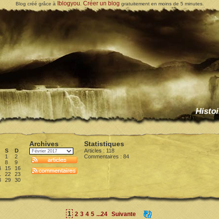
Iblogyou
Créer un blog
Blog créé grâce à
.
gratuitement en moins de 5 minutes.
Histoi
Archives
Statistiques
S
D
Articles : 118
1
2
Commentaires :
84
8
9
4
15
16
1
22
23
8
29
30
1
2
3
4
5
...24
Suivante