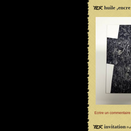
huile ,encre
Ecrire un commentaire
invitation
Pub