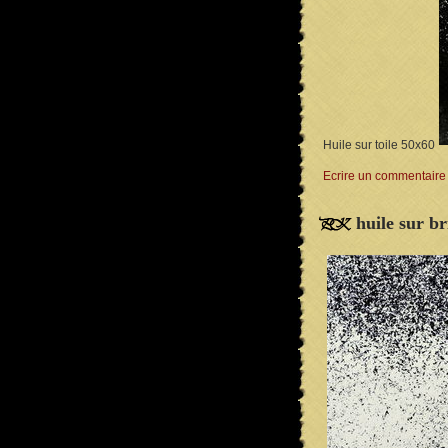
Huile sur toile 50x60
Ecrire un commentaire
huile sur br