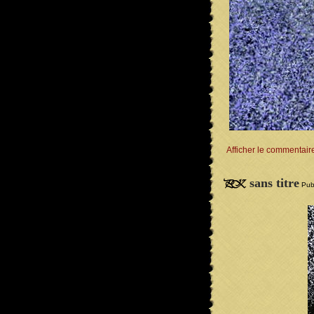
Afficher le commentair
sans titre
Publ