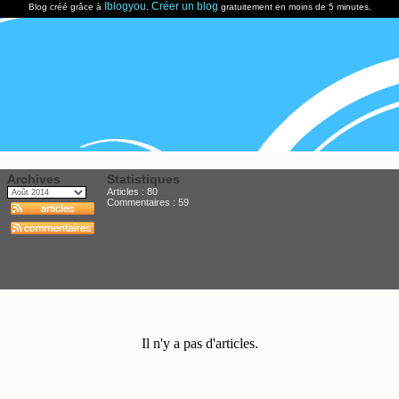
Iblogyou
Créer un blog
Blog créé grâce à
.
gratuitement en moins de 5 minutes.
Archives
Statistiques
Articles : 80
Commentaires :
59
Il n'y a pas d'articles.