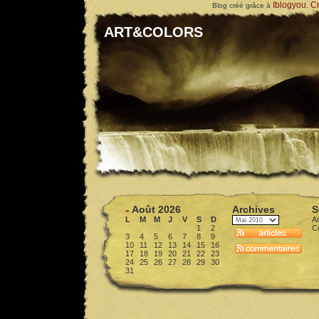
Iblogyou
Cr
Blog créé grâce à
.
ART&COLORS
Août 2026
Archives
S
«
L
M
M
J
V
S
D
Ar
1
2
C
3
4
5
6
7
8
9
10
11
12
13
14
15
16
17
18
19
20
21
22
23
24
25
26
27
28
29
30
31