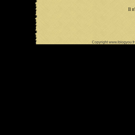
Il n
Copyright www.iblogyou.f