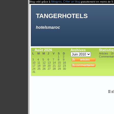
Iblogyou
Créer un blog
Blog créé grâce à
.
gratuitement en moins de 5 
tangerhotels
hotelsmaroc
Août 2026
Archives
Statisti
«
L
M
M
J
V
S
D
Articles : 19
1
2
Commentair
3
4
5
6
7
8
9
10
11
12
13
14
15
16
17
18
19
20
21
22
23
24
25
26
27
28
29
30
31
Il n