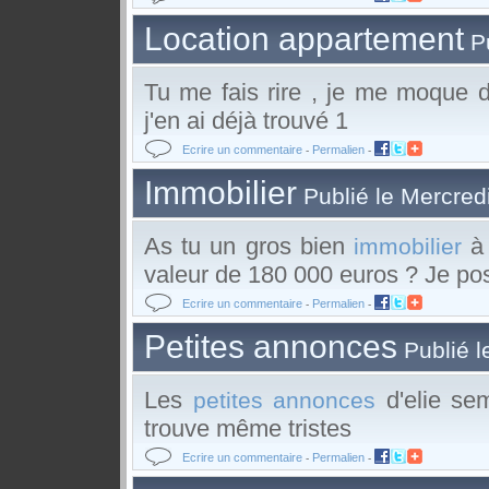
Location appartement
Pu
Tu me fais rire , je me moque 
j'en ai déjà trouvé 1
Ecrire un commentaire
Permalien
-
-
Immobilier
Publié le Mercred
As tu un gros bien
à 
immobilier
valeur de 180 000 euros ? Je pos
Ecrire un commentaire
Permalien
-
-
Petites annonces
Publié l
Les
d'elie sem
petites annonces
trouve même tristes
Ecrire un commentaire
Permalien
-
-