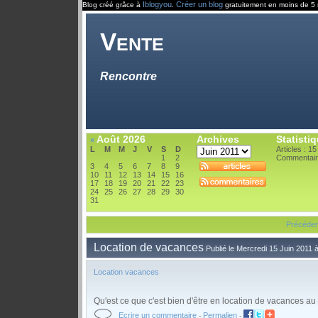
Iblogyou
Créer un blog
Blog créé grâce à
.
gratuitement en moins de 5 
Vente
Rencontre
Août 2026
Archives
Statisti
«
L
M
M
J
V
S
D
Articles : 15
1
2
Commentair
3
4
5
6
7
8
9
10
11
12
13
14
15
16
17
18
19
20
21
22
23
24
25
26
27
28
29
30
31
Précéden
Location de vacances
Publié le Mercredi 15 Juin 2011 
Location vacances
Qu'est ce que c'est bien d'être en location de vacances au
Ecrire un commentaire
Permalien
-
-