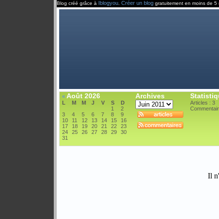
Iblogyou
Créer un blog
Blog créé grâce à
.
gratuitement en moins de 5 
Août 2026
Archives
Statisti
«
L
M
M
J
V
S
D
Articles : 3
1
2
Commentair
3
4
5
6
7
8
9
10
11
12
13
14
15
16
17
18
19
20
21
22
23
24
25
26
27
28
29
30
31
Il n