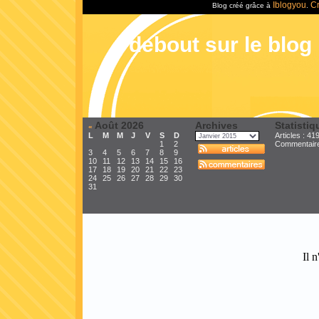
Iblogyou
Cr
Blog créé grâce à
.
debout sur le blog
Août 2026
Archives
Statistiq
«
L
M
M
J
V
S
D
Articles : 41
1
2
Commentair
3
4
5
6
7
8
9
10
11
12
13
14
15
16
17
18
19
20
21
22
23
24
25
26
27
28
29
30
31
Il n