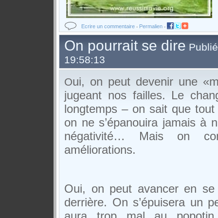
Ecrire un commentaire
Permalien
-
-
On pourrait se dire
Publié
19:58:13
ui, on peut devenir une «m
O
jugeant nos failles. Le ch
longtemps – on sait que tout c
on ne s’épanouira jamais à no
négativité… Mais on con
améliorations.
Oui, on peut avancer en se
derrière. On s’épuisera un p
aura trop mal au popotin