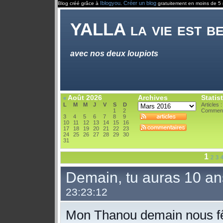
Iblogyou
Créer un blog
Blog créé grâce à
.
gratuitement en moins de 5 
YALLA la vie est bel
avec nos deux loupiots
Août 2026
Archives
Statis
«
L
M
M
J
V
S
D
Articles 
1
2
Comment
3
4
5
6
7
8
9
10
11
12
13
14
15
16
17
18
19
20
21
22
23
24
25
26
27
28
29
30
31
1
2
3
Demain, tu auras 10 an
23:23:12
Mon Thanou demain nous fêt