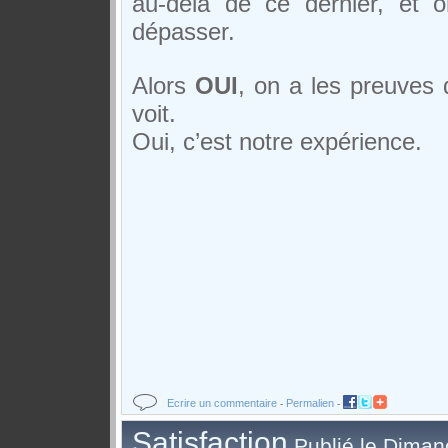
au-delà de ce dernier, et 
dépasser.
Alors
OUI
, on a les preuves d
voit.
Oui, c’est notre expérience.
Ecrire un commentaire
Permalien
-
-
Satisfaction
Publié le Diman