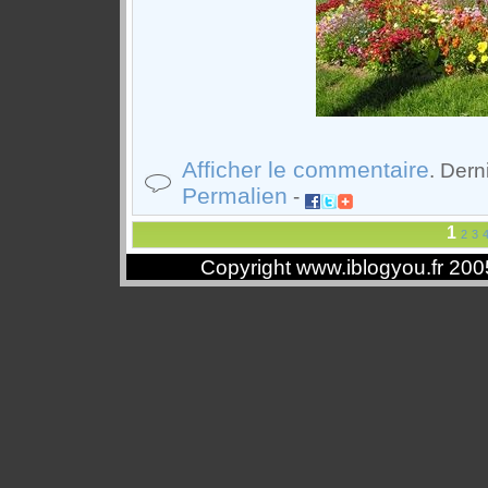
Afficher le commentaire
. Der
Permalien
-
1
2
3
Copyright www.iblogyou.fr 20