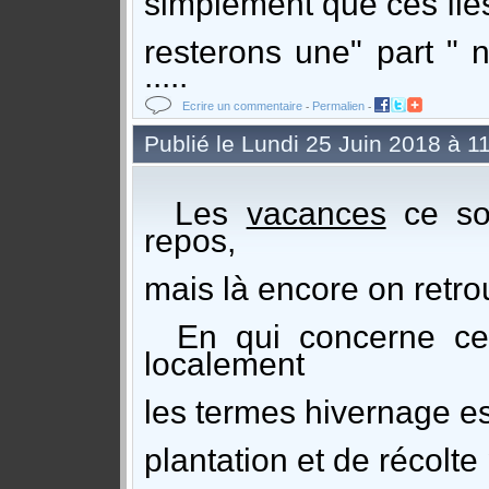
simplement que ces îles
resterons une" part "
.....
Ecrire un commentaire
Permalien
-
-
Publié le Lundi 25 Juin 2018 à 1
Les
vacances
ce so
repos,
mais là encore on retro
En qui concerne cer
localement
les termes hivernage e
plantation et de récolt