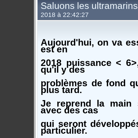
Saluons les ultramarins 
2018 à 22:42:27
Aujourd'hui, on va es
est en
2018 puissance < 6>
qu'il y des
problèmes de fond qu
plus tard.
Je reprend la main s
avec des cas
qui seront développé
particulier.