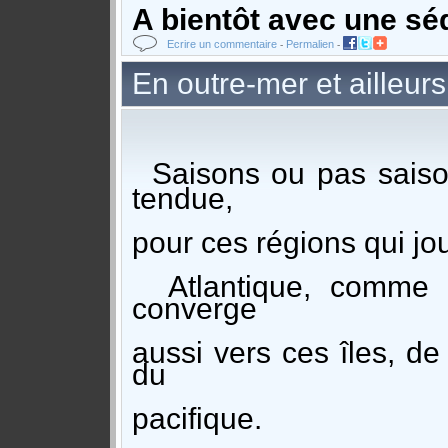
A bientôt avec une sé
Ecrire un commentaire
Permalien
-
-
En outre-mer et ailleurs
Saisons ou pas saison
tendue,
pour ces régions qui j
Atlantique, comme to
converge
aussi vers ces îles, de
du
pacifique.