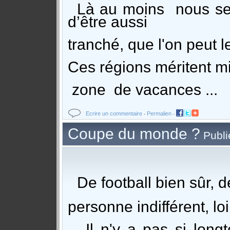
Là au moins nous seri
d’être aussi
tranché, que l'on peut le
Ces régions méritent m
zone de vacances ...
Ecrire un commentaire
Permalien
-
-
Coupe du monde ?
Publi
De football bien sûr,
personne indifférent, loi
Il n'y a pas si long