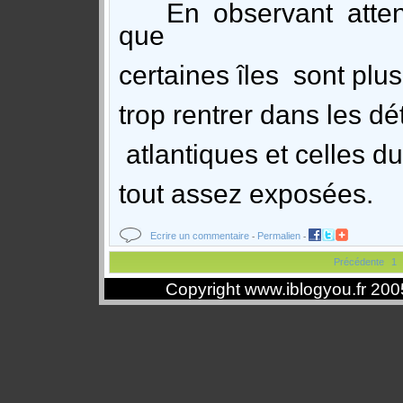
En observant atte
que
certaines îles sont plu
trop rentrer dans les dét
atlantiques et celles d
tout assez exposées.
Ecrire un commentaire
Permalien
-
-
Précédente
1
Copyright www.iblogyou.fr 20