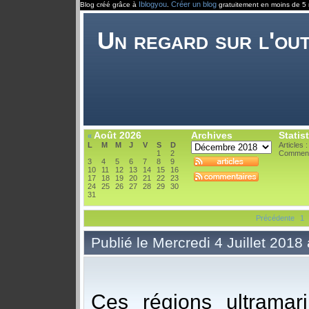
Iblogyou
Créer un blog
Blog créé grâce à
.
gratuitement en moins de 5 
Un regard sur l'ou
Août 2026
Archives
Statis
«
L
M
M
J
V
S
D
Articles 
1
2
Comment
3
4
5
6
7
8
9
10
11
12
13
14
15
16
17
18
19
20
21
22
23
24
25
26
27
28
29
30
31
Précédente
1
Publié le Mercredi 4 Juillet 2018
Ces régions ultramar