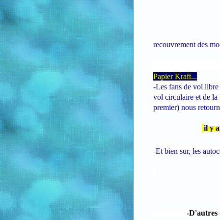
recouvrement des mod
Papier Kraft
...
-Les fans de vol libr
vol circulaire et de l
premier) nous retourn
il y 
-Et bien sur, les autoc
-D'autres déc