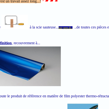
est un travail assez long...!
e
à la sc
ie sauteuse...
..de toutes ces pièces 
voir page 41..
finition
, recouvrement à...
ute le produit de référence en matière de film polyester thermo-rétracta