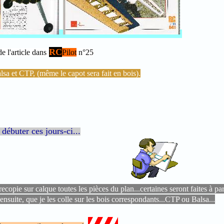
RC
e l'article dans
Pilot
n°25
balsa et CTP, (même le capot sera fait en bois).
débuter ces jours-ci...
recopie sur calque toutes les pièces du plan...certaines seront faites à pa
ensuite, que je les colle sur les bois correspondants...CTP ou Balsa...