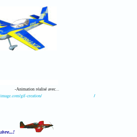
-Animation réalisé avec...
/
duction-image.com/gif-creation/
...!