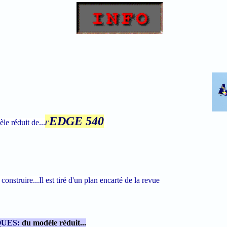
EDGE
540
le réduit de...
l
'
 construire...Il est tiré d'un plan encarté de la revue
UES:
du modèle réduit...