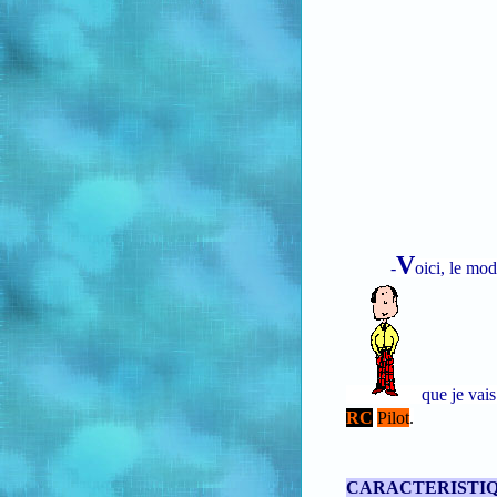
V
-
oici,
le modè
que
je vais
RC
Pilot
.
CARACTERISTIQ