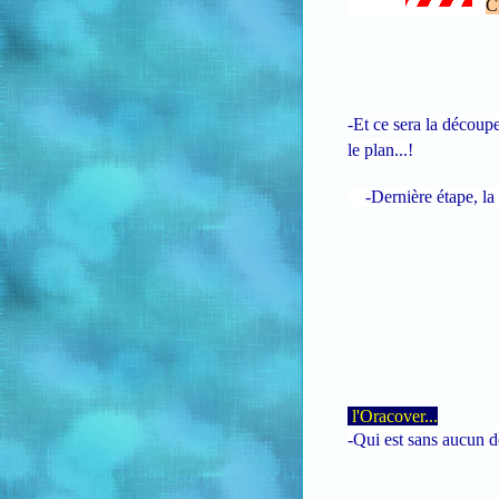
C'
-Et ce sera la découp
le plan...!
-Dernière étape, la
l'Oracover...
-Qui est sans aucun do