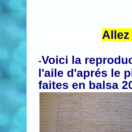
.
.
Allez
.
.
Voici la r
eproduc
-
l'aile d'aprés le 
faites en balsa 2