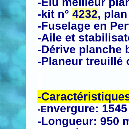
-Elu meilleur pla
-kit n°
4232
, pla
-Fuselage en Perf
-Aile et stabilisa
-Dérive planche 
-Planeur treuillé
.
.
-Caractéristique
nvergure: 154
-E
-Longueur: 950