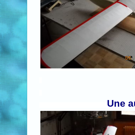
.
.
.
Une au