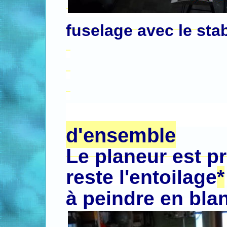
fuselage avec le stab 
.
.
.
d'ensemble
L
e planeur est p
reste l'entoilage
*
à peindre en blan