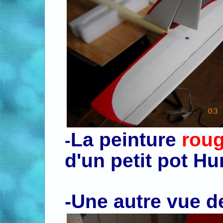
La peinture
rou
-
d'un petit pot Hu
.
-
Une autre vue d