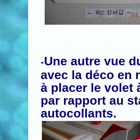
.
.
.
Une autre vue 
-
avec la déco en ro
à placer le volet
par rapport au st
autocollants.