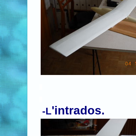
.
.
'intrados.
.
-L