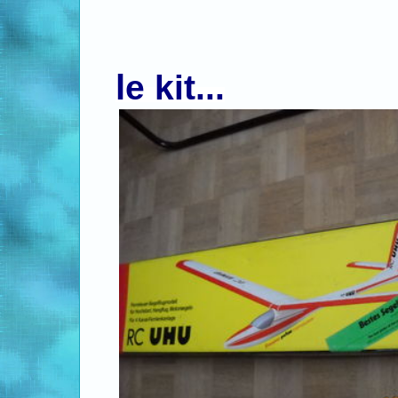
l
e kit...