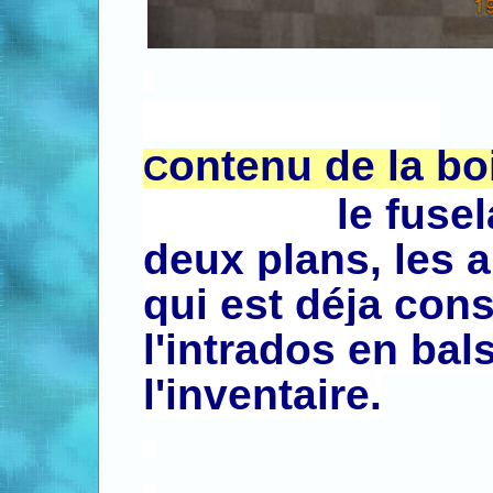
ontenu de la boi
C
le fuselage e
deux plans, les a
qui est déja const
l'intrados en bals
l'inventaire.
.
.