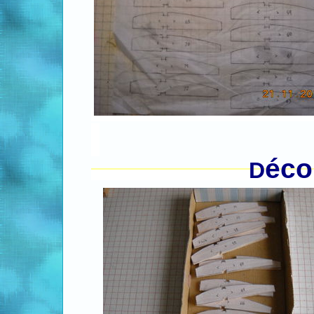
éco
D