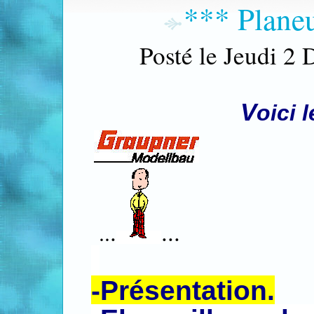
*** Plan
Posté le Jeudi 2
V
oici 
.
...
..
-Présentation.