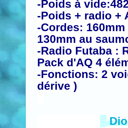
-Poids à vide:48
-Poids + radio +
-
Cordes: 160mm à
130mm au saum
-Radio Futaba : 
Pack d'AQ 4 élé
-Fonctions: 2 vo
dérive )
Di