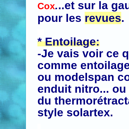
.
..et sur la g
Cox
pour les
revues
.
.
.
* Entoilage:
-J
e vais voir ce q
comme entoilage,
ou modelspan co
enduit nitro... 
du thermorétract
style solartex.
.