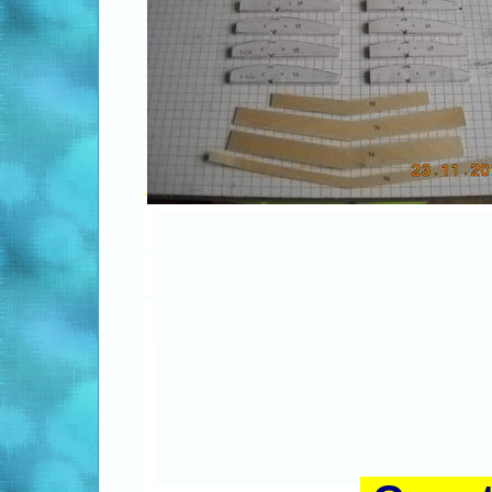
.
.
.