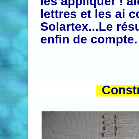
les appliquer ! a
lettres et les ai c
Solartex...Le rés
enfin de compte.
.
.
.
Constr
.