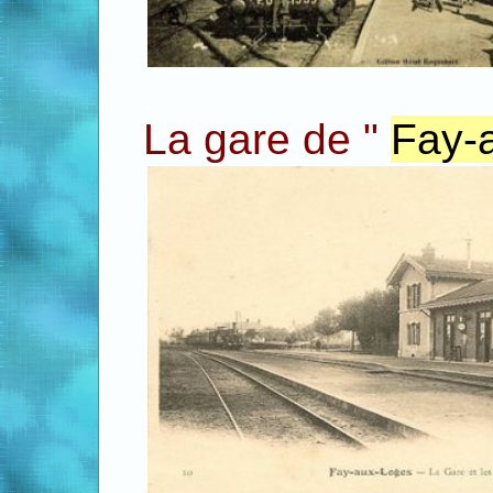
.
La gare de "
Fay-