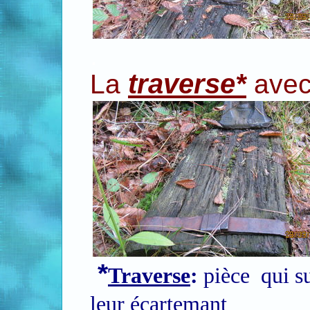
.
traverse*
La
avec 
*
Traverse
:
pièce qui su
leur écartemant