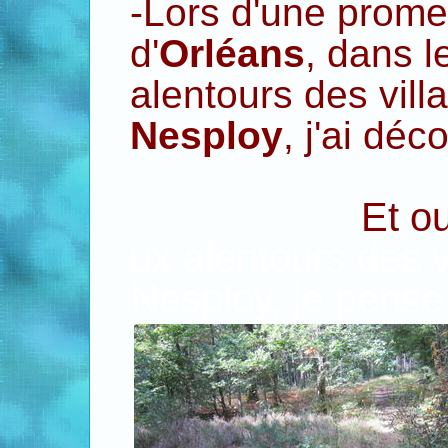
-Lors d'une prome
d'
Orléans
,
dans le
alentours des vill
Nesploy
, j'ai dé
Et oui ! une 
ux alentours des v
Nesploy, je pense 