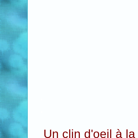
A sui
.
.
Un clin d'oeil à l