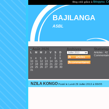
Iblogyou
Cr
Blog créé grâce à
.
BAJILANGA
ASBL
Août 2026
Archives
Statistiq
«
L
M
M
J
V
S
D
Articles : 42
1
2
Commentair
3
4
5
6
7
8
9
10
11
12
13
14
15
16
17
18
19
20
21
22
23
24
25
26
27
28
29
30
31
NZILA KONGO
Posté le Lundi 29 Juillet 2013 à 00h55