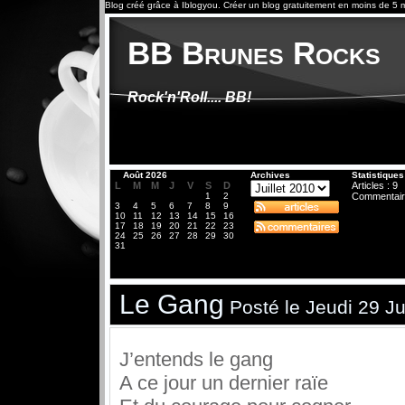
Blog créé grâce à
Iblogyou
.
Créer un blog
gratuitement en moins de 5 m
BB Brunes Rocks
Rock'n'Roll.... BB!
«
Août 2026
Archives
Statistiques
L
M
M
J
V
S
D
Articles : 9
1
2
Commentair
3
4
5
6
7
8
9
10
11
12
13
14
15
16
17
18
19
20
21
22
23
24
25
26
27
28
29
30
31
Le Gang
Posté le Jeudi 29 Ju
J’entends le gang
A ce jour un dernier raïe