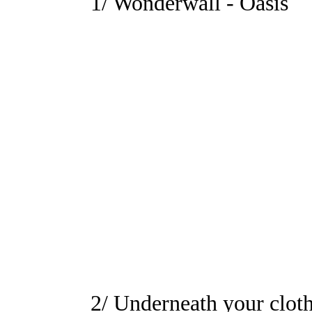
1/ Wonderwall - Oasis
2/ Underneath your clot