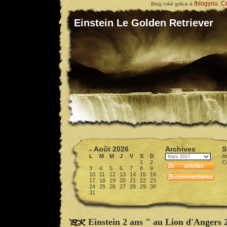
Iblogyou
Cr
Blog créé grâce à
.
Einstein Le Golden Retriever
Août 2026
Archives
S
«
L
M
M
J
V
S
D
Ar
1
2
C
3
4
5
6
7
8
9
10
11
12
13
14
15
16
17
18
19
20
21
22
23
24
25
26
27
28
29
30
31
Einstein 2 ans " au Lion d'Angers 