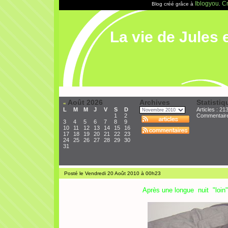
Iblogyou
Cr
Blog créé grâce à
.
La vie de Jules e
Août 2026
Archives
Statistiq
«
L
M
M
J
V
S
D
Articles : 21
1
2
Commentair
3
4
5
6
7
8
9
10
11
12
13
14
15
16
17
18
19
20
21
22
23
24
25
26
27
28
29
30
31
Posté le Vendredi 20 Août 2010 à 00h23
Après une longue nuit "loin"