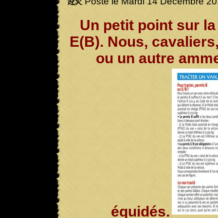
Posté le Mardi 14 Décembre 2
Un petit point sur l
E(B). Nous, cavalier
ou un autre amme
équidés.