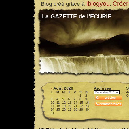
Iblogyou
Créer
Blog créé grâce à
.
La GAZETTE de l'ECURIE
Août 2026
Archives
S
«
L
M
M
J
V
S
D
Ar
1
2
C
3
4
5
6
7
8
9
10
11
12
13
14
15
16
17
18
19
20
21
22
23
24
25
26
27
28
29
30
31