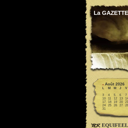
La GAZETTE
Août 2026
«
L
M
M
J
V
3
4
5
6
7
10
11
12
13
1
17
18
19
20
2
24
25
26
27
2
31
EQUIFEEL 