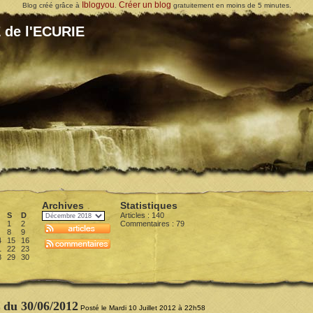
Iblogyou
Créer un blog
Blog créé grâce à
.
gratuitement en moins de 5 minutes.
 de l'ECURIE
Archives
Statistiques
S
D
Articles : 140
1
2
Commentaires :
79
8
9
4
15
16
1
22
23
8
29
30
du 30/06/2012
Posté le Mardi 10 Juillet 2012 à 22h58