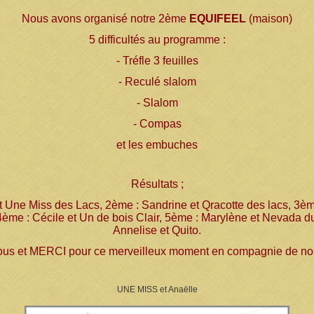
Nous avons organisé notre 2ème
EQUIFEEL
(maison)
5 difficultés au programme :
- Tréfle 3 feuilles
- Reculé slalom
- Slalom
- Compas
et les embuches
Résultats ;
et Une Miss des Lacs, 2ème : Sandrine et Qracotte des lacs, 3èm
 4ème : Cécile et Un de bois Clair, 5ème : Marylène et Nevada 
Annelise et Quito.
 tous et MERCI pour ce merveilleux moment en compagnie de nos 
UNE MISS et Anaëlle