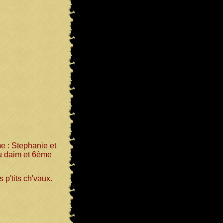
e : Stephanie et
du daim et 6ème
p'tits ch'vaux.