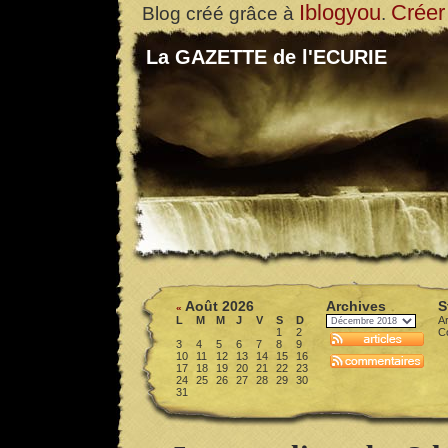
Iblogyou
Créer
Blog créé grâce à
.
La GAZETTE de l'ECURIE
Août 2026
Archives
S
«
L
M
M
J
V
S
D
Ar
1
2
C
3
4
5
6
7
8
9
10
11
12
13
14
15
16
17
18
19
20
21
22
23
24
25
26
27
28
29
30
31