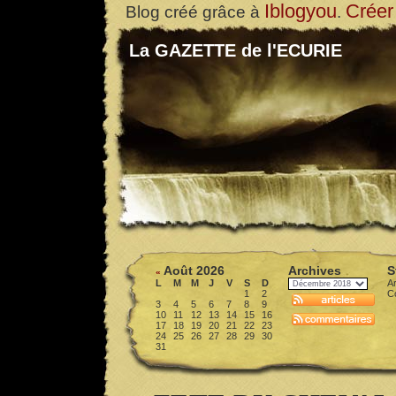
Iblogyou
Créer
Blog créé grâce à
.
La GAZETTE de l'ECURIE
Août 2026
Archives
S
«
L
M
M
J
V
S
D
Ar
1
2
C
3
4
5
6
7
8
9
10
11
12
13
14
15
16
17
18
19
20
21
22
23
24
25
26
27
28
29
30
31