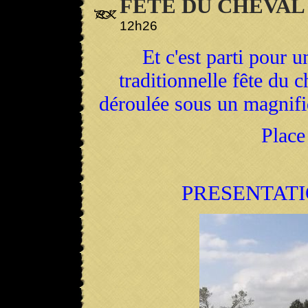
FETE DU CHEVAL 
12h26
Et c'est parti pour 
traditionnelle fête du c
déroulée sous un magnifiq
Place
PRESENTAT