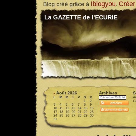
Iblogyou
Créer
Blog créé grâce à
.
La GAZETTE de l'ECURIE
Août 2026
Archives
S
«
L
M
M
J
V
S
D
Ar
1
2
C
3
4
5
6
7
8
9
10
11
12
13
14
15
16
17
18
19
20
21
22
23
24
25
26
27
28
29
30
31