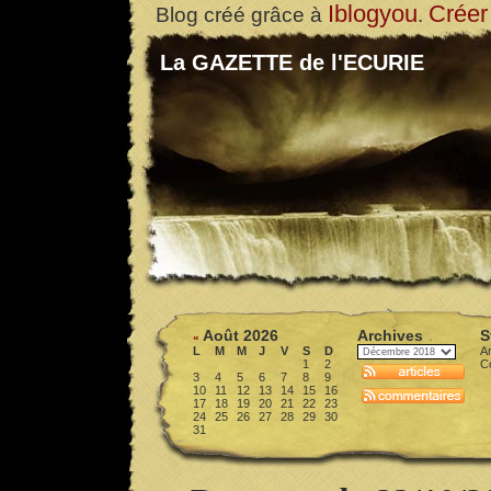
Iblogyou
Créer
Blog créé grâce à
.
La GAZETTE de l'ECURIE
Août 2026
Archives
S
«
L
M
M
J
V
S
D
Ar
1
2
C
3
4
5
6
7
8
9
10
11
12
13
14
15
16
17
18
19
20
21
22
23
24
25
26
27
28
29
30
31