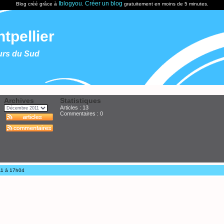
Iblogyou
Créer un blog
Blog créé grâce à
.
gratuitement en moins de 5 minutes.
tpellier
urs du Sud
Archives
Statistiques
Articles : 13
Commentaires :
0
11 à 17h04