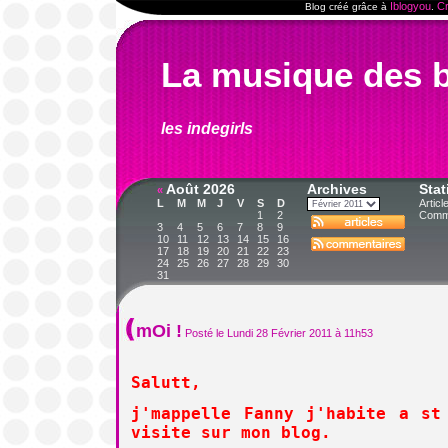
Iblogyou
Cr
Blog créé grâce à
.
La musique des b
les indegirls
Août 2026
Archives
Stat
«
L
M
M
J
V
S
D
Articl
1
2
Comme
3
4
5
6
7
8
9
10
11
12
13
14
15
16
17
18
19
20
21
22
23
24
25
26
27
28
29
30
31
mOi !
Posté le Lundi 28 Février 2011 à 11h53
Salutt,
j'mappelle Fanny j'habite a st
visite sur mon blog.