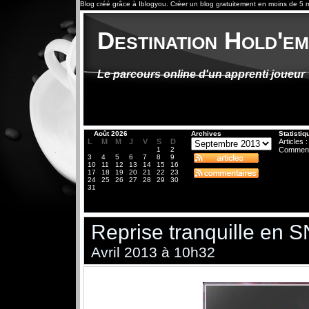
Blog créé grâce à
Iblogyou
.
Créer un blog
gratuitement en moins de 5 m
Destination Hold'e
Le parcours online d'un apprenti joueur
«
Août 2026
Archives
Statistiq
L
M
M
J
V
S
D
Articles :
1
2
Comment
3
4
5
6
7
8
9
10
11
12
13
14
15
16
17
18
19
20
21
22
23
24
25
26
27
28
29
30
31
Reprise tranquille en 
Avril 2013 à 10h32