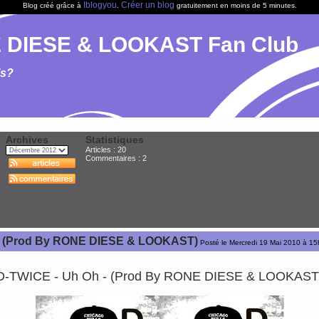
Iblogyou
Créer un blog
Blog créé grâce à
.
gratuitement en moins de 5 minutes.
 DIESE & LOOKAST Fan Club
ls?
Archives
Statistiques
Articles : 20
Commentaires :
2
- (Prod By RONE DIESE & LOOKAST)
Posté le Mercredi 19 Mai 2010 à 1
D-TWICE - Uh Oh - (Prod By RONE DIESE & LOOKAST