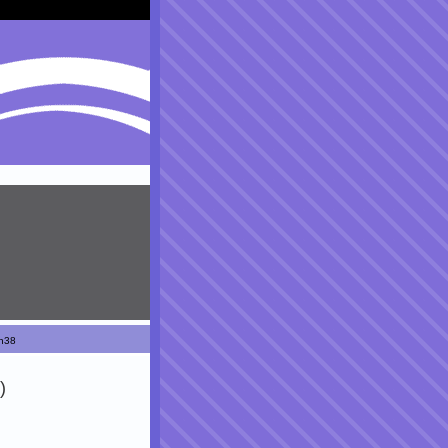
5h38
)