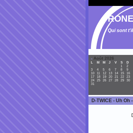
RONE
Qui sont t'i
Août 2026
«
L
M
M
J
V
S
D
1
2
3
4
5
6
7
8
9
10
11
12
13
14
15
16
17
18
19
20
21
22
23
24
25
26
27
28
29
30
31
D-TWICE - Uh Oh 