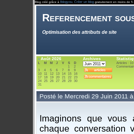
Iblogyou
Créer un blog
Blog créé grâce à
.
gratuitement en moins de 5 
Referencement sou
Optimisation des attributs de site
Août 2026
Archives
Statisti
«
L
M
M
J
V
S
D
Articles : 10
1
2
Commentair
3
4
5
6
7
8
9
10
11
12
13
14
15
16
17
18
19
20
21
22
23
24
25
26
27
28
29
30
31
Posté le Mercredi 29 Juin 2011 
Imaginons que vous 
chaque conversation v