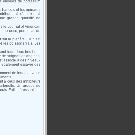
ns élevées de potassium
 haricots et les épinards
ribuent à réduire et à
 une grande quantité de
ns le Journal of American
d’une once, permettait de
 sur la planète. Ce n’est
t les poissons frais. Les
sont tous deux très bons
e de soigner les angines.
st associé à des niveaux
ez également essayer des
damment de leur mauvaise
riments.
nt à ceux des inhibiteurs
artérielle. Un groupe de
ufs. Fait intéressant, les