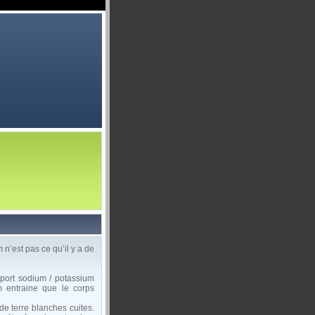
n’est pas ce qu’il y a de
pport sodium / potassium
m entraine que le corps
de terre blanches cuites.