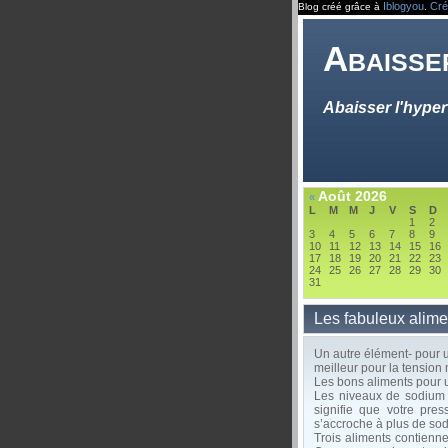
Iblogyou
Cré
Blog créé grâce à
.
Abaisse
Abaisser l'hype
Août 2026
«
L
M
M
J
V
S
D
1
2
3
4
5
6
7
8
9
10
11
12
13
14
15
16
17
18
19
20
21
22
23
24
25
26
27
28
29
30
31
Les fabuleux alime
Un autre élément- pour u
meilleur pour la tension 
Les bons aliments pour 
Les niveaux de sodium d
signifie que votre pre
s’accroche à plus de sod
Trois aliments contienne