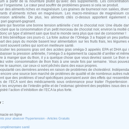
 à partir de la nourriture plutôt qu’avec des suppléments. Les concentratio
r l’organisme. Le cœur peut souffrir de problèmes graves si cela se produit.
lu sur des aliments riches en magnésium. Les graines de tournesol non salées, divers
rants d’aliments riches en magnésium. Les macro-minéraux de magnésium cont
nsion artérielle. De plus, les aliments cités ci-dessus apportent également
n pari gagnant-gagnant.
aire qui favorise une bonne tension artérielle c’est le chocolat noir. Une étude da
claré que la consommation d’un petit morceau de chocolat noir, environ la moitié 
t donc un type d’aliment sain que tout le monde sera plus que ravi de consommer !
t très bénéfique ces jours-ci. La folie autour de l’Oméga 3 a frappé un peu partout
art des pays du monde basent leur alimentation sur les fruits frais, les légumes e
sont souvent celles qui sont en meilleure santé.
rticulier les poissons gras ont des acides gras oméga-3 appelés EPA et DHA qui 
abaisser la pression artérielle, l’oméga-3 a également la capacité d’arrêter et mêm
re à manger que du thon, il y a quelque chose que vous devriez savoir. Le thon e
tez votre consommation de thon frais à une seule fois par semaine. Vous pouv
e le saumon, car ceux-ci sont pêchés dans des eaux propres.
popularité ces dernières années en raison de problèmes de cholestérol. Indépen
t encore une source bon marché de protéines de qualité et de nombreux autres nut
nt que des protéines d’oeuf spécifiques pourraient avoir des effets qui ressemble
rs de l’ECA sont des médicaments sous ordonnance pour traiter l'hypertension 
e les enzymes de l’intestin grêle et de l’estomac génèrent des peptides issus des oe
istré l’action d’inhibition de l’ECA la plus forte.
 :
macie en ligne
nts pour abaisser l'hypertension
Articles Gratuits
-
complémentaire santé