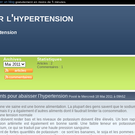
er un blog
gratuitement en moins de 5 minutes.
r l'hypertension
rtension
Archives
Statistiques
Articles : 2
Commentaires :
1
nts pour abaisser l'hypertension
Posté le Mercredi 18 Mai 2011 à 09h52
ne vie saine est une bonne alimentation. La plupart des gens savent que le sodium 
mais il y a également d’autres aliments dont il faudrait limiter la consommation.
une tension normale
oivent rester bas et les niveaux de potassium doivent être élevés. Un bon ra
ssion artérielle est également en bonne santé. Une faible teneur en potassiu
ium, ce qui se traduit par une haute pression sanguine.
nt de fortes quantités de potassium : ce sont les bananes, le soja et les pommes 