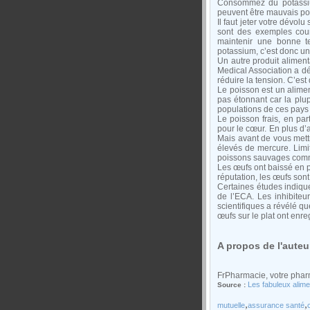
Consommez du potassium
peuvent être mauvais pou
Il faut jeter votre dévo
sont des exemples cou
maintenir une bonne te
potassium, c’est donc u
Un autre produit aliment
Medical Association a dé
réduire la tension. C’es
Le poisson est un alimen
pas étonnant car la plup
populations de ces pays 
Le poisson frais, en pa
pour le cœur. En plus d’
Mais avant de vous mett
élevés de mercure. Limi
poissons sauvages comm
Les œufs ont baissé en 
réputation, les œufs son
Certaines études indique
de l’ECA. Les inhibiteu
scientifiques a révélé qu
œufs sur le plat ont enreg
A propos de l'auteur
FrPharmacie, votre phar
Les fabuleux alime
Source :
,
,
mutuelle
assurance santé