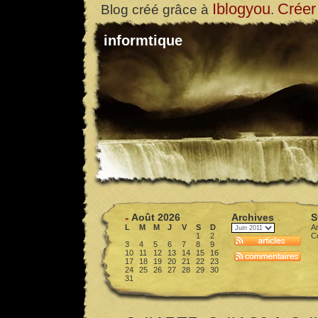
Iblogyou
Créer
Blog créé grâce à
.
informtique
Août 2026
Archives
S
«
L
M
M
J
V
S
D
Ar
1
2
C
3
4
5
6
7
8
9
10
11
12
13
14
15
16
17
18
19
20
21
22
23
24
25
26
27
28
29
30
31