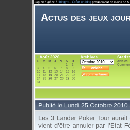
Iblogyou
Créer un blog
Blog créé grâce à
.
gratuitement en moins de 5 
Actus des jeux jou
Août 2026
Archives
Statis
«
L
M
M
J
V
S
D
Articles :
1
2
Comment
3
4
5
6
7
8
9
10
11
12
13
14
15
16
17
18
19
20
21
22
23
24
25
26
27
28
29
30
31
Publié le Lundi 25 Octobre 2010
Les 3 Lander Poker Tour aurait 
vient d’être annuler par l’Etat 