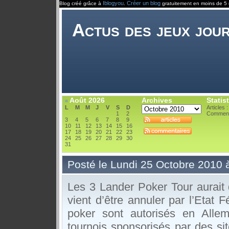
Iblogyou
Créer un blog
Blog créé grâce à
.
gratuitement en moins de 5 
Actus des jeux jou
Août 2026
Archives
Statis
«
L
M
M
J
V
S
D
Articles :
1
2
Comment
3
4
5
6
7
8
9
10
11
12
13
14
15
16
17
18
19
20
21
22
23
24
25
26
27
28
29
30
31
Posté le Lundi 25 Octobre 2010 
Les 3 Lander Poker Tour aurait 
vient d’être annuler par l’Etat 
poker sont autorisés en Allem
tournois sponsorisés par des si