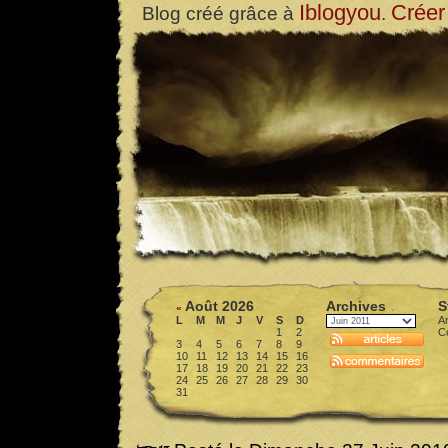
Iblogyou
Créer
Blog créé grâce à
.
Août 2026
Archives
S
«
L
M
M
J
V
S
D
Ar
1
2
C
3
4
5
6
7
8
9
10
11
12
13
14
15
16
17
18
19
20
21
22
23
24
25
26
27
28
29
30
31