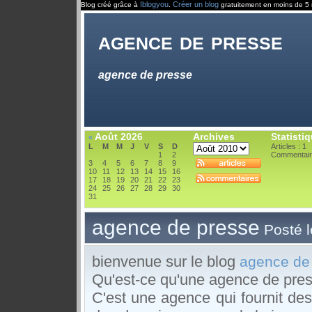
Iblogyou
Créer un blog
Blog créé grâce à
.
gratuitement en moins de 5 
agence de presse
agence de presse
Août 2026
Archives
Statisti
«
L
M
M
J
V
S
D
Articles : 1
1
2
Commentair
3
4
5
6
7
8
9
10
11
12
13
14
15
16
17
18
19
20
21
22
23
24
25
26
27
28
29
30
31
agence de presse
Posté 
bienvenue sur le blog
agence de
Qu'est-ce qu'une agence de pre
C'est une agence qui fournit des