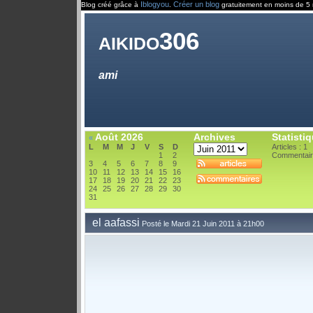
Iblogyou
Créer un blog
Blog créé grâce à
.
gratuitement en moins de 5 
aikido306
ami
Août 2026
Archives
Statisti
«
L
M
M
J
V
S
D
Articles : 1
1
2
Commentair
3
4
5
6
7
8
9
10
11
12
13
14
15
16
17
18
19
20
21
22
23
24
25
26
27
28
29
30
31
el aafassi
Posté le Mardi 21 Juin 2011 à 21h00