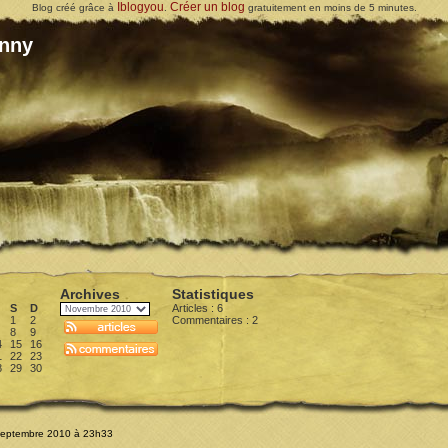
Iblogyou
Créer un blog
Blog créé grâce à
.
gratuitement en moins de 5 minutes.
Anny
Archives
Statistiques
S
D
Articles : 6
1
2
Commentaires :
2
8
9
4
15
16
1
22
23
8
29
30
 Septembre 2010 à 23h33