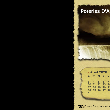
Poteries D'
Août 2026
«
L
M
M
J
V
3
4
5
6
7
10
11
12
13
1
17
18
19
20
2
24
25
26
27
2
31
Posté le Lundi 20