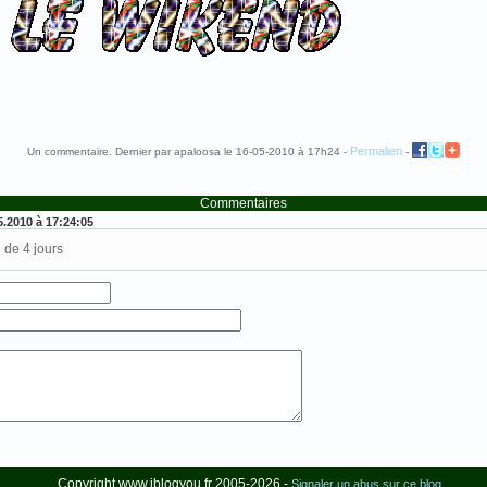
Permalien
Un commentaire. Dernier par apaloosa le 16-05-2010 à 17h24 -
-
Commentaires
05.2010 à 17:24:05
 de 4 jours
Copyright www.iblogyou.fr 2005-2026 -
Signaler un abus sur ce blog