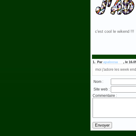
c'est cool le wikend !!!
1. Par
apaloosa
, le 16.
moi j'adore les week end
Nom :
Site web :
Commentaire :