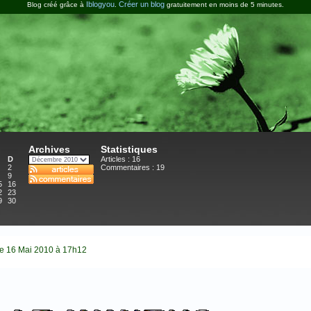
Iblogyou
Créer un blog
Blog créé grâce à
.
gratuitement en moins de 5 minutes.
Archives
Statistiques
D
Articles : 16
2
Commentaires :
19
9
5
16
2
23
9
30
e 16 Mai 2010 à 17h12