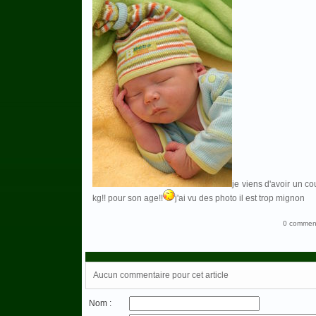
je viens d'avoir un cou
kg!! pour son age!!
j'ai vu des photo il est trop mignon
0 comment
Aucun commentaire pour cet article
Nom :