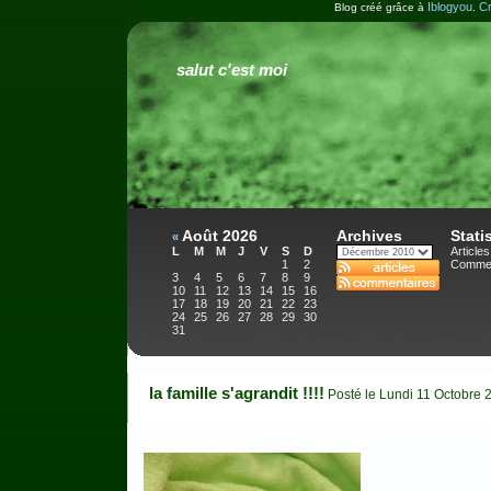
Iblogyou
Cr
Blog créé grâce à
.
salut c'est moi
Août 2026
Archives
Stati
«
L
M
M
J
V
S
D
Articles
1
2
Commen
3
4
5
6
7
8
9
10
11
12
13
14
15
16
17
18
19
20
21
22
23
24
25
26
27
28
29
30
31
la famille s'agrandit !!!!
Posté le Lundi 11 Octobre