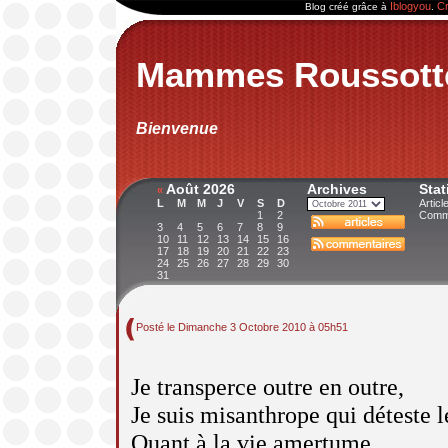
Iblogyou
Cr
Blog créé grâce à
.
Mammes Roussott
Bienvenue
Août 2026
Archives
Stat
«
L
M
M
J
V
S
D
Articl
1
2
Comme
3
4
5
6
7
8
9
10
11
12
13
14
15
16
17
18
19
20
21
22
23
24
25
26
27
28
29
30
31
Posté le Dimanche 3 Octobre 2010 à 05h51
Je transperce outre en outre,
Je suis misanthrope qui déteste l
Quant à la vie amertume,