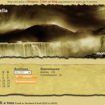
Iblogyou
Créer un blog
Blog créé grâce à
.
gratuitement en moins de 5 minutes.
ella
mon
Archives
Statistiques
S
D
Articles : 153
1
2
Commentaires :
25
8
9
4
15
16
1
22
23
8
29
30
i a tous
Posté le Vendredi 9 Avril 2010 à 14h31