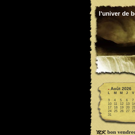
l'univer de b
Août 2026
«
L
M
M
J
V
3
4
5
6
7
10
11
12
13
1
17
18
19
20
2
24
25
26
27
2
31
bon vendred