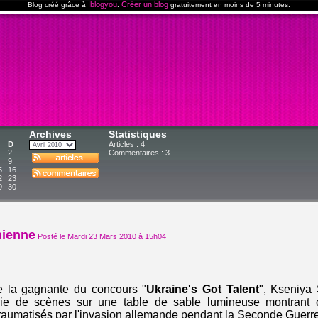
Iblogyou
Créer un blog
Blog créé grâce à
.
gratuitement en moins de 5 minutes.
Archives
Statistiques
D
Articles : 4
2
Commentaires :
3
9
5
16
2
23
9
30
nienne
Posté le Mardi 23 Mars 2010 à 15h04
e la gagnante du concours "
Ukraine's Got Talent
", Kseniya
rie de scènes sur une table de sable lumineuse montrant
 traumatisés par l'invasion allemande pendant la Seconde Guerr