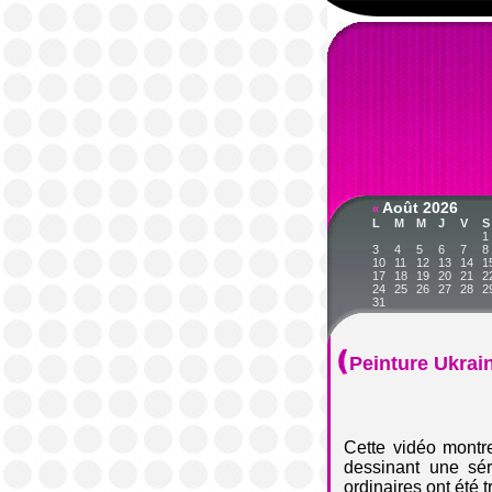
Août 2026
«
L
M
M
J
V
S
1
3
4
5
6
7
8
10
11
12
13
14
1
17
18
19
20
21
2
24
25
26
27
28
2
31
Peinture Ukrai
Cette vidéo montr
dessinant une sé
ordinaires ont été