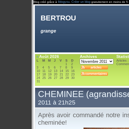
Iblogyou
Créer un blog
Blog créé grâce à
.
gratuitement en moins de 5 
bertrou
grange
Août 2026
Archives
Statis
«
L
M
M
J
V
S
D
Articles :
1
2
Comment
3
4
5
6
7
8
9
10
11
12
13
14
15
16
17
18
19
20
21
22
23
24
25
26
27
28
29
30
31
CHEMINEE (agrandiss
2011 à 21h25
Après avoir commandé notre inse
cheminée!