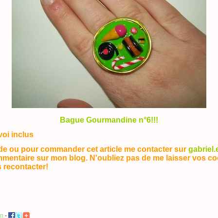
Bague Gourmandine n°6!!!
voi inclus
e ou pour commander cet article me contacter sur
gabriel
mmentaire sur mon blog. N'oubliez pas de me laisser vos c
 recontacter!
en
-