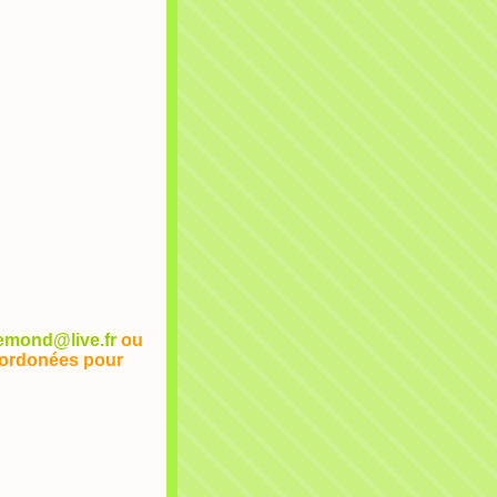
.emond@live.fr
ou
oordonées pour