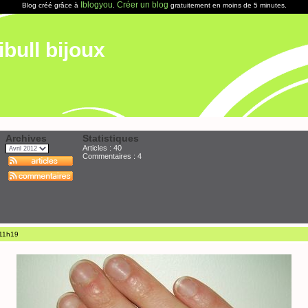
Iblogyou
Créer un blog
Blog créé grâce à
.
gratuitement en moins de 5 minutes.
ibull bijoux
Archives
Statistiques
Articles : 40
Commentaires :
4
 11h19