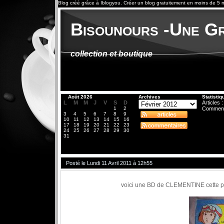
Blog créé grâce à
Iblogyou
.
Créer un blog
gratuitement en moins de 5 m
Bisounours -Une Gr
collection et boutique
«
Août 2026
Archives
Statistiq
L
M
M
J
V
S
D
Articles :
1
2
Comment
3
4
5
6
7
8
9
10
11
12
13
14
15
16
17
18
19
20
21
22
23
24
25
26
27
28
29
30
31
Posté le Lundi 11 Avril 2011 à 12h55
voici une BD de CLEMENTINE cette petite