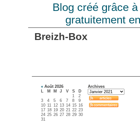
Blog créé grâce 
gratuitement e
Breizh-Box
«
Août 2026
Archives
L
M
M
J
V
S
D
1
2
3
4
5
6
7
8
9
10
11
12
13
14
15
16
17
18
19
20
21
22
23
24
25
26
27
28
29
30
31