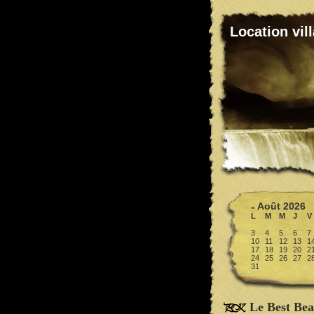
Location vil
Août 2026
«
L
M
M
J
V
3
4
5
6
7
10
11
12
13
1
17
18
19
20
2
24
25
26
27
2
31
Le Best Bea