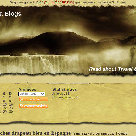
Iblogyou
Créer un blog
Blog créé grâce à
.
gratuitement en moins de 5 minutes.
la Blogs
Read about Travel 
Archives
Statistiques
S
D
Articles : 35
1
2
Commentaires :
2
8
9
4
15
16
1
22
23
8
29
30
ches drapeau bleu en Espagne
Posté le Lundi 3 Octobre 2011 à 08h32