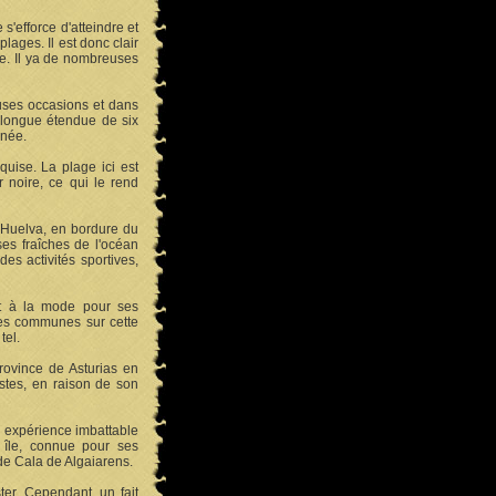
'efforce d'atteindre et
ages. Il est donc clair
ne. Il ya de nombreuses
euses occasions et dans
 longue étendue de six
nnée.
quise. La plage ici est
r noire, ce qui le rend
à Huelva, en bordure du
ses fraîches de l'océan
des activités sportives,
st à la mode pour ses
ives communes sur cette
tel.
province de Asturias en
stes, en raison de son
e expérience imbattable
 île, connue pour ses
de Cala de Algaiarens.
ter. Cependant, un fait