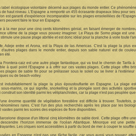
n label écologique volontaire décerné aux plages du monde entier. Ce phénomène s
s de haut niveau. L'Espagne a remporté un 455 écrasante drapeaux bleu pour ses pl
l'on est garanti d'expérience incomparable sur les plages ensoleillées de l'Espag
ers peuvent faire le tour en Espagne.
de à la mer pour une cinq cents kilomètres génial, en faisant émerger de nombr
ience ultime de la plage vous pouvez imaginer. Le Playa de Somo plage est une
l stimule une pause plage abritée et est donc idéal pour la planche à voile toute l'a
e, Adeje entre et Arona, est la Playa de las Americas. C'est la plage la plus ex
à d'autres plages dans le monde entier, depuis son sable naturel est de couleu
en été.
a Frontera-caiz est une autre plage fantastique, qui va tout le chemin de Tarifa 
able à quel point l'Espagne a à offrir sur ces vastes plages. Cette plage offre bri
es plages de sable fin pour se prélasser sous le soleil ou se livrer à l'extérieur 
ques ou de beach-volley.
st indubitablement la plage la plus époustouflante en Espagne. La plage e
ous-marins, ce qui signifie, snorkelling et la plongée sont des activités sport
 construit son identité parmi les véliplanchistes, car la plage n'est pas peuplée que 
ne énorme quantité de végétation forestière est difficile à trouver. Toutefois, 
énomènes rares. C'est l'un des plus recherchés après les place par les biologi
l vastes parmi les scores des espèces de flore disponibles.
arcelone dispose d'un littoral cinq kilomètres de sable doré. Cette plage offre un
l descendre l'horizon immense de l'océan Atlantique. Minorque est une petite
rayantes. Les criques sont accessibles à partir du bord de mer à couper le souffle 
ouvées en Espagne n'est pas une tâche facile, car vous aussi vous pouvez attes