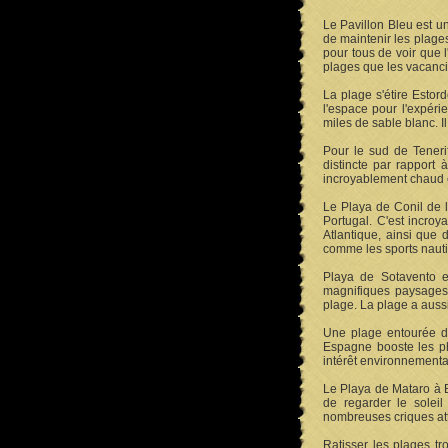
Le Pavillon Bleu est u
de maintenir les plage
pour tous de voir que 
plages que les vacanci
La plage s'étire Estor
l'espace pour l'expér
miles de sable blanc. I
Pour le sud de Tenerif
distincte par rapport 
incroyablement chaud 
Le Playa de Conil de l
Portugal. C'est incroy
Atlantique, ainsi que d
comme les sports nauti
Playa de Sotavento e
magnifiques paysages s
plage. La plage a aussi
Une plage entourée d'u
Espagne booste les ph
intérêt environnementa
Le Playa de Mataro à B
de regarder le solei
nombreuses criques att
Ratisser les plages tr