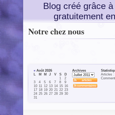
Blog créé grâce 
gratuitement e
Notre chez nous
«
Août 2026
Archives
Statistiq
L
M
M
J
V
S
D
Articles :
1
2
Commenta
3
4
5
6
7
8
9
10
11
12
13
14
15
16
17
18
19
20
21
22
23
24
25
26
27
28
29
30
31