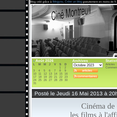
Iblogyou
Créer un blog
Blog créé grâce à
.
gratuitement en moins de 5 
Août 2026
Archives
Statis
«
L
M
M
J
V
S
D
Articles 
1
2
Comment
3
4
5
6
7
8
9
10
11
12
13
14
15
16
17
18
19
20
21
22
23
24
25
26
27
28
29
30
31
Posté le Jeudi 16 Mai 2013 à 20
Cinéma de 
les films à l'a