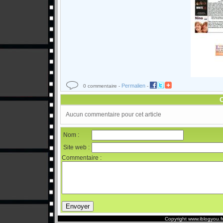
Permalien
0 commentaire -
-
Aucun commentaire pour cet article
Nom :
Site web :
Commentaire :
Copyright www.iblogyou.f