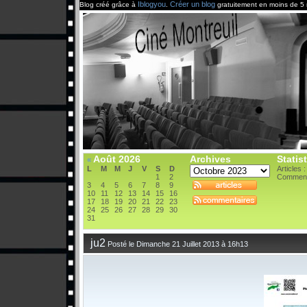
Iblogyou
Créer un blog
Blog créé grâce à
.
gratuitement en moins de 5 
Août 2026
Archives
Statis
«
L
M
M
J
V
S
D
Articles 
1
2
Comment
3
4
5
6
7
8
9
10
11
12
13
14
15
16
17
18
19
20
21
22
23
24
25
26
27
28
29
30
31
ju2
Posté le Dimanche 21 Juillet 2013 à 16h13