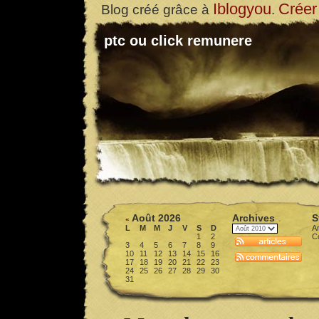
Iblogyou
Créer
Blog créé grâce à
.
ptc ou click remunere
Août 2026
Archives
S
«
L
M
M
J
V
S
D
Ar
1
2
C
3
4
5
6
7
8
9
10
11
12
13
14
15
16
17
18
19
20
21
22
23
24
25
26
27
28
29
30
31